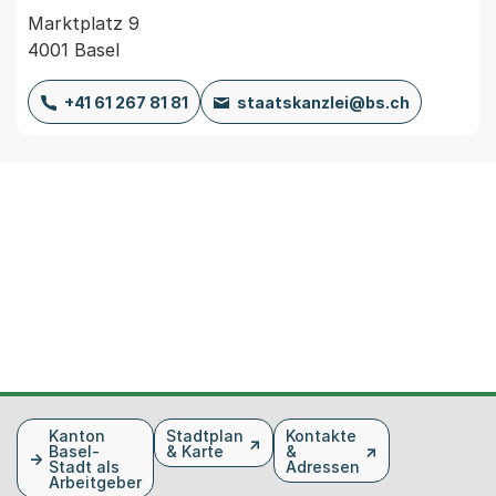
Marktplatz 9
4001 Basel
+41 61 267 81 81
staatskanzlei@bs.ch
Fusszeile
Kanton
Stadtplan
Kontakte
Basel-
& Karte
&
Stadt als
Adressen
Arbeitgeber