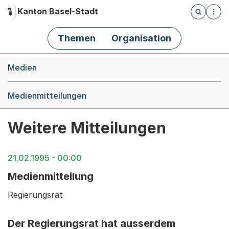
Kanton Basel-Stadt
Öffnet die
(Dieser Link führt zur Startseite)
Hauptnavigation
Themen
Organisation
Breadcrumb-Navigation
Medien
Medienmitteilungen
Weitere Mitteilungen
21.02.1995 - 00:00
Medienmitteilung
Regierungsrat
Der Regierungsrat hat ausserdem