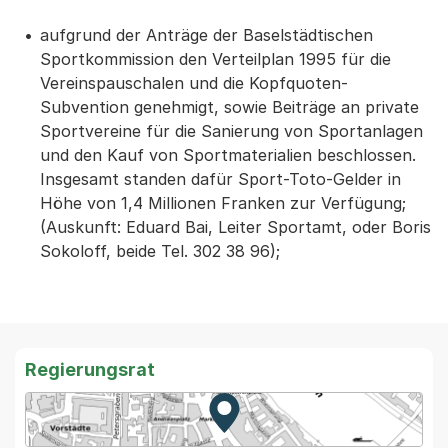
aufgrund der Anträge der Baselstädtischen
Sportkommission den Verteilplan 1995 für die
Vereinspauschalen und die Kopfquoten-
Subvention genehmigt, sowie Beiträge an private
Sportvereine für die Sanierung von Sportanlagen
und den Kauf von Sportmaterialien beschlossen.
Insgesamt standen dafür Sport-Toto-Gelder in
Höhe von 1,4 Millionen Franken zur Verfügung;
(Auskunft: Eduard Bai, Leiter Sportamt, oder Boris
Sokoloff, beide Tel. 302 38 96);
Regierungsrat
Zur Karte von MapBS.
Externer Link, wird in einem