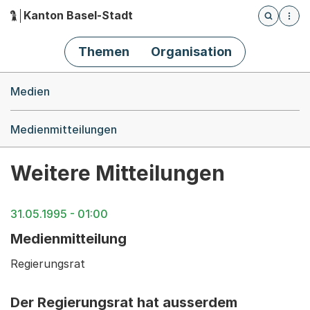
Kanton Basel-Stadt
Öffnet die
(Dieser Link führt zur Startseite)
Hauptnavigation
Themen
Organisation
Breadcrumb-Navigation
Medien
Medienmitteilungen
Weitere Mitteilungen
31.05.1995 - 01:00
Medienmitteilung
Regierungsrat
Der Regierungsrat hat ausserdem