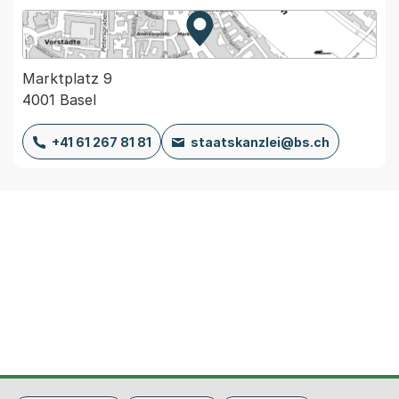
Zur Karte von MapBS.
Externer Link, wird in einem
Marktplatz 9
4001 Basel
+41 61 267 81 81
staatskanzlei@bs.ch