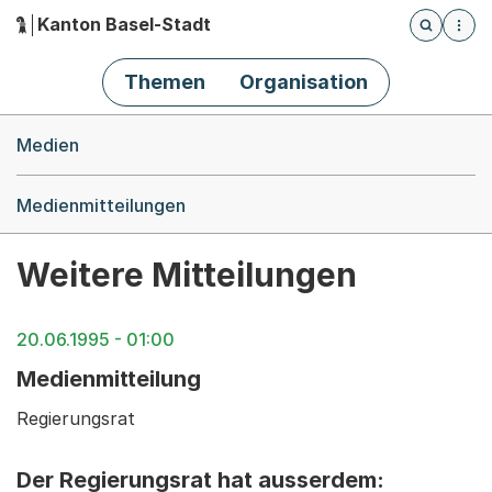
Kanton Basel-Stadt
Öffnet die
(Dieser Link führt zur Startseite)
Hauptnavigation
Themen
Organisation
Breadcrumb-Navigation
Medien
Medienmitteilungen
Weitere Mitteilungen
20.06.1995 - 01:00
Medienmitteilung
Regierungsrat
Der Regierungsrat hat ausserdem: