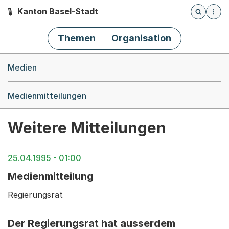
Kanton Basel-Stadt
Öffnet die
(Dieser Link führt zur Startseite)
Hauptnavigation
Themen
Organisation
Breadcrumb-Navigation
Medien
Medienmitteilungen
Weitere Mitteilungen
25.04.1995 - 01:00
Medienmitteilung
Regierungsrat
Der Regierungsrat hat ausserdem