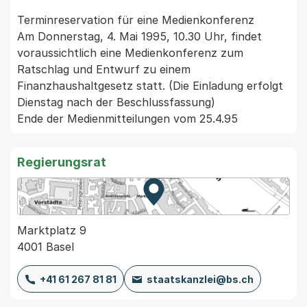
Terminreservation für eine Medienkonferenz

Am Donnerstag, 4. Mai 1995, 10.30 Uhr, findet 
voraussichtlich eine Medienkonferenz zum 
Ratschlag und Entwurf zu einem 
Finanzhaushaltgesetz statt. (Die Einladung erfolgt 
Dienstag nach der Beschlussfassung)

Regierungsrat
Zur Karte von MapBS.
Externer Link, wird in einem
Marktplatz 9
4001 Basel
+41 61 267 81 81
staatskanzlei@bs.ch