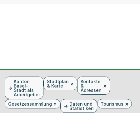
Fusszeile
Kanton
Stadtplan
Kontakte
Basel-
& Karte
&
Stadt als
Adressen
Arbeitgeber
Gesetzessammlung
Daten und
Tourismus
Statistiken
Veranstaltungen
Publikationen
Medien
Kantonsblatt
Bilddatenbank
Organigramm
Gebärdensprache