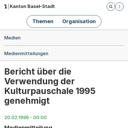
Kanton Basel-Stadt
Öffnet die
(Dieser Link führt zur Startseite)
Hauptnavigation
Themen
Organisation
Breadcrumb-Navigation
Medien
Medienmitteilungen
Bericht über die
Verwendung der
Kulturpauschale 1995
genehmigt
20.02.1996 - 00:00
Medienmitteilung