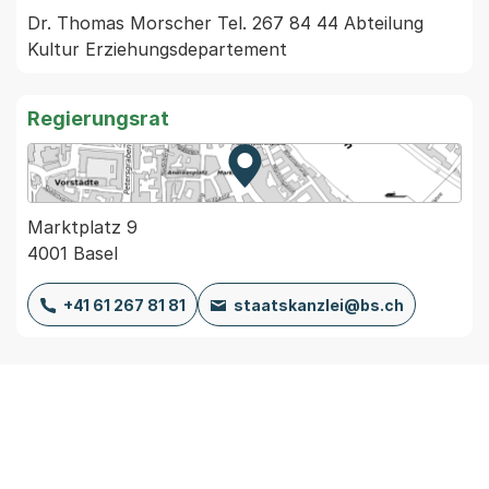
Dr. Thomas Morscher Tel. 267 84 44 Abteilung 
Regierungsrat
Zur Karte von MapBS.
Externer Link, wird in einem
Marktplatz 9
4001 Basel
+41 61 267 81 81
staatskanzlei@bs.ch