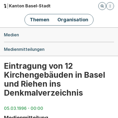
Kanton Basel-Stadt
Öffnet die
(Dieser Link führt zur Startseite)
Hauptnavigation
Themen
Organisation
Breadcrumb-Navigation
Medien
Medienmitteilungen
Eintragung von 12
Kirchengebäuden in Basel
und Riehen ins
Denkmalverzeichnis
05.03.1996 - 00:00
Medienmitteilung