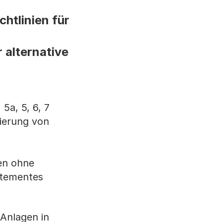
htlinien für
 alternative
5a, 5, 6, 7
sierung von
ren ohne
rtementes
 Anlagen in