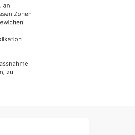
, an
iesen Zonen
gewichen
likation
 Massnahme
n, zu