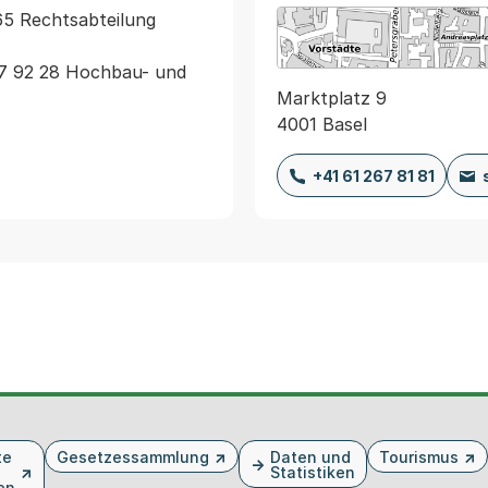
65 Rechtsabteilung 
67 92 28 Hochbau- und 
Marktplatz 9
4001 Basel
+41 61 267 81 81
te
Gesetzessammlung
Daten und
Tourismus
Statistiken
en