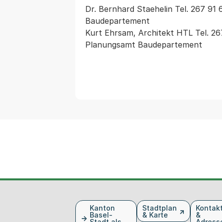
Dr. Bernhard Staehelin Tel. 267 91 
Baudepartement

Kurt Ehrsam, Architekt HTL Tel. 2
Fusszeile
Kanton
Stadtplan
Kontak
Basel-
& Karte
&
Stadt als
Adress