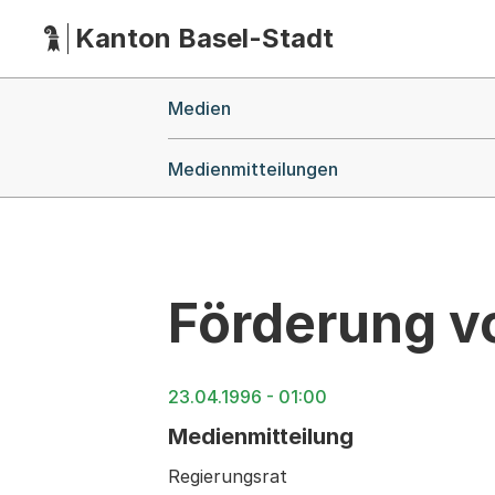
Kanton Basel-Stadt
Hauptnavigation
(Dieser Link führt zur Startseite)
Breadcrumb-Navigation
Medien
Medienmitteilungen
Förderung v
23.04.1996 - 01:00
Medienmitteilung
Regierungsrat