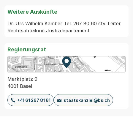
Weitere Auskünfte
Dr. Urs Wilhelm Kamber Tel. 267 80 60 stv. Leiter 
Regierungsrat
Zur Karte von MapBS.
Externer Link, wird in einem
Marktplatz 9
4001 Basel
+41 61 267 81 81
staatskanzlei@bs.ch