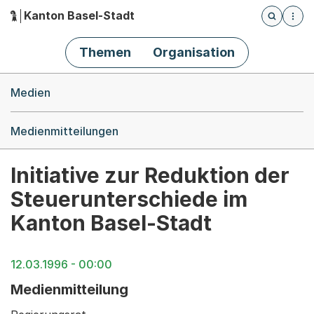
Kanton Basel-Stadt
Öffnet die
(Dieser Link führt zur Startseite)
Hauptnavigation
Themen
Organisation
Breadcrumb-Navigation
Medien
Medienmitteilungen
Initiative zur Reduktion der
Steuerunterschiede im
Kanton Basel-Stadt
12.03.1996 - 00:00
Medienmitteilung