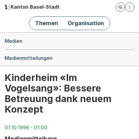
Kanton Basel-Stadt
Öffnet die
(Dieser Link führt zur Startseite)
Hauptnavigation
Themen
Organisation
Breadcrumb-Navigation
Medien
Medienmitteilungen
Kinderheim «Im
Vogelsang»: Bessere
Betreuung dank neuem
Konzept
01.10.1996 - 01:00
Medienmitteilung