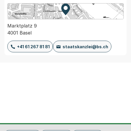
Zur Karte von MapBS.
Externer Link, wird in einem
Marktplatz 9
4001 Basel
+41 61 267 81 81
staatskanzlei@bs.ch