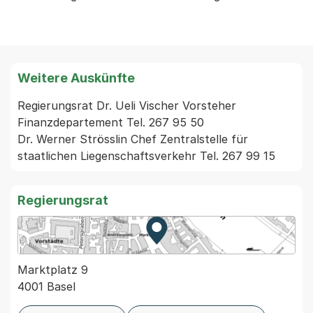
Weitere Auskünfte
Regierungsrat Dr. Ueli Vischer Vorsteher 
Finanzdepartement Tel. 267 95 50

Dr. Werner Strösslin Chef Zentralstelle für 
Regierungsrat
Zur Karte von MapBS.
Externer Link, wird in einem
Marktplatz 9
4001 Basel