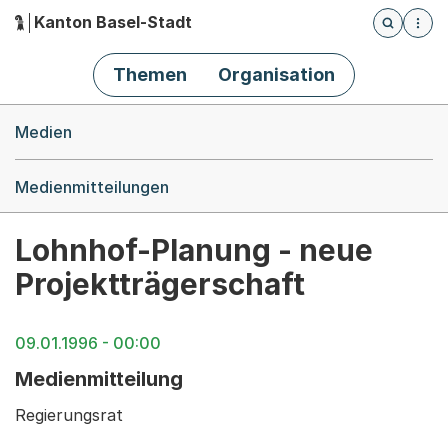
Kanton Basel-Stadt
Öffnet die
(Dieser Link führt zur Startseite)
Hauptnavigation
Themen
Organisation
Breadcrumb-Navigation
Medien
Medienmitteilungen
Lohnhof-Planung - neue
Projektträgerschaft
09.01.1996 - 00:00
Medienmitteilung
Regierungsrat