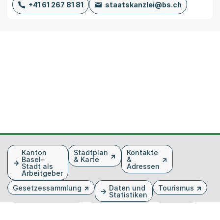
+41 61 267 81 81
staatskanzlei@bs.ch
Fusszeile
Kanton
Stadtplan
Kontakte
Basel-
& Karte
&
Stadt als
Adressen
Arbeitgeber
Gesetzessammlung
Daten und
Tourismus
Statistiken
Veranstaltungen
Publikationen
Medien