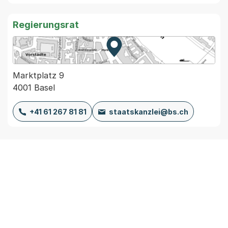
Regierungsrat
Zur Karte von MapBS.
Externer Link, wird in einem
Marktplatz 9
4001 Basel
+41 61 267 81 81
staatskanzlei@bs.ch