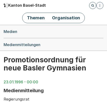
Kanton Basel-Stadt
Öffnet die
(Dieser Link führt zur Startseite)
Hauptnavigation
Themen
Organisation
Breadcrumb-Navigation
Medien
Medienmitteilungen
Promotionsordnung für
neue Basler Gymnasien
23.01.1996 - 00:00
Medienmitteilung
Regierungsrat