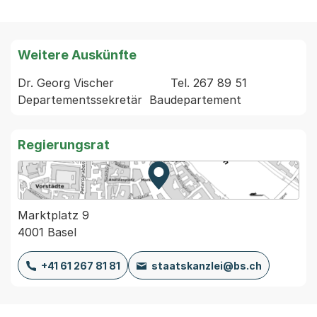
Weitere Auskünfte
Dr. Georg Vischer                Tel. 267 89 51  
Regierungsrat
Zur Karte von MapBS.
Externer Link, wird in einem
Marktplatz 9
4001 Basel
+41 61 267 81 81
staatskanzlei@bs.ch