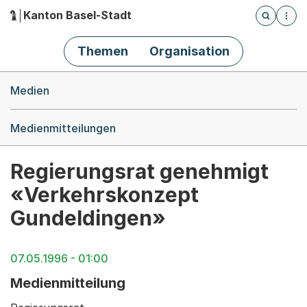
Kanton Basel-Stadt
Öffnet die
(Dieser Link führt zur Startseite)
Hauptnavigation
Themen
Organisation
Breadcrumb-Navigation
Medien
Medienmitteilungen
Regierungsrat genehmigt
«Verkehrskonzept
Gundeldingen»
07.05.1996 - 01:00
Medienmitteilung