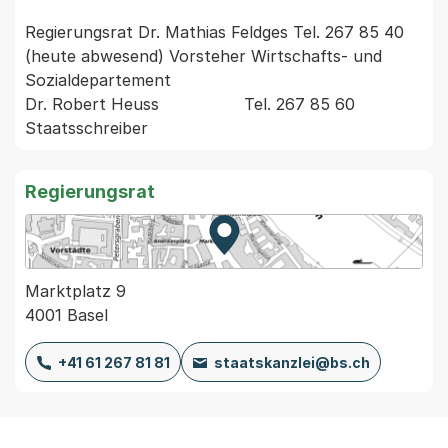
Regierungsrat Dr. Mathias Feldges Tel. 267 85 40 
(heute abwesend) Vorsteher Wirtschafts- und 
Sozialdepartement

Dr. Robert Heuss                 Tel. 267 85 60 
Regierungsrat
Zur Karte von MapBS.
Externer Link, wird in einem
Marktplatz 9
4001 Basel
+41 61 267 81 81
staatskanzlei@bs.ch