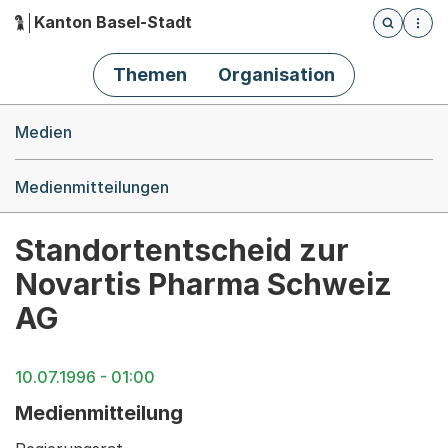
Kanton Basel-Stadt
Öffnet die
(Dieser Link führt zur Startseite)
Hauptnavigation
Themen
Organisation
Breadcrumb-Navigation
Medien
Medienmitteilungen
Standortentscheid zur
Novartis Pharma Schweiz
AG
10.07.1996 - 01:00
Medienmitteilung