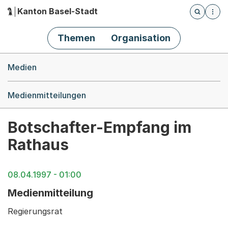
Kanton Basel-Stadt
Öffnet die
(Dieser Link führt zur Startseite)
Hauptnavigation
Themen
Organisation
Breadcrumb-Navigation
Medien
Medienmitteilungen
Botschafter-Empfang im
Rathaus
08.04.1997 - 01:00
Medienmitteilung
Regierungsrat