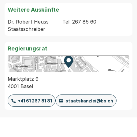
Weitere Auskünfte
Dr. Robert Heuss         Tel. 267 85 60 
Regierungsrat
Zur Karte von MapBS.
Externer Link, wird in einem
Marktplatz 9
4001 Basel
+41 61 267 81 81
staatskanzlei@bs.ch