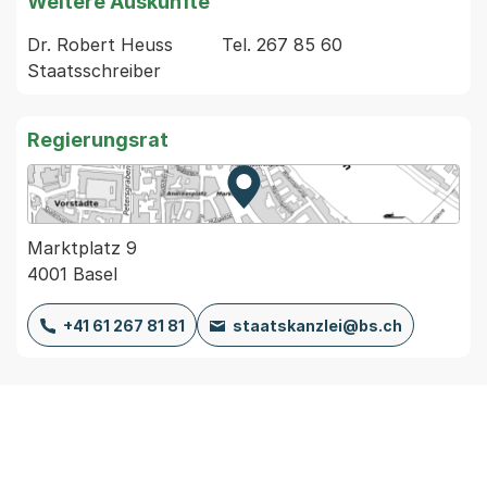
Weitere Auskünfte
Dr. Robert Heuss         Tel. 267 85 60 
Regierungsrat
Zur Karte von MapBS.
Externer Link, wird in einem
Marktplatz 9
4001 Basel
+41 61 267 81 81
staatskanzlei@bs.ch