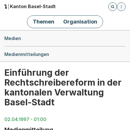
Kanton Basel-Stadt
Öffnet die
(Dieser Link führt zur Startseite)
Hauptnavigation
Themen
Organisation
Breadcrumb-Navigation
Medien
Medienmitteilungen
Einführung der
Rechtschreibereform in der
kantonalen Verwaltung
Basel-Stadt
02.04.1997 - 01:00
Medienmitteilung