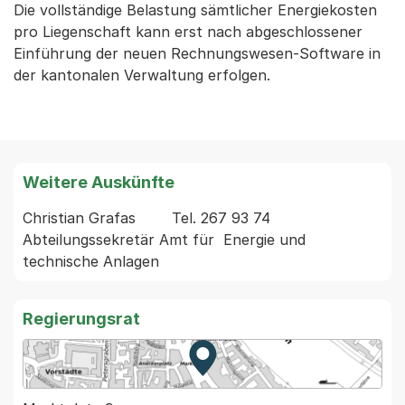
Die vollständige Belastung sämtlicher Energiekosten
pro Liegenschaft kann erst nach abgeschlossener
Einführung der neuen Rechnungswesen-Software in
der kantonalen Verwaltung erfolgen.
Weitere Auskünfte
Christian Grafas        Tel. 267 93 74 
Abteilungssekretär Amt für  Energie und 
Regierungsrat
Zur Karte von MapBS.
Externer Link, wird in einem