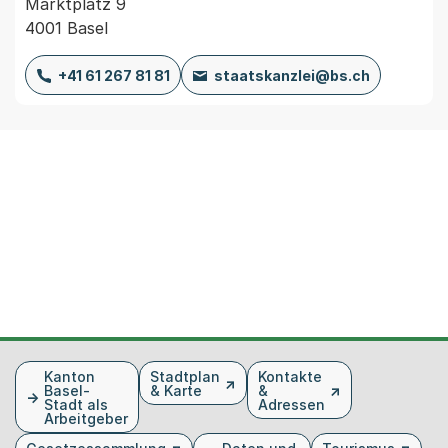
Marktplatz 9
4001 Basel
+41 61 267 81 81
staatskanzlei@bs.ch
Fusszeile
Kanton
Stadtplan
Kontakte
Basel-
& Karte
&
Stadt als
Adressen
Arbeitgeber