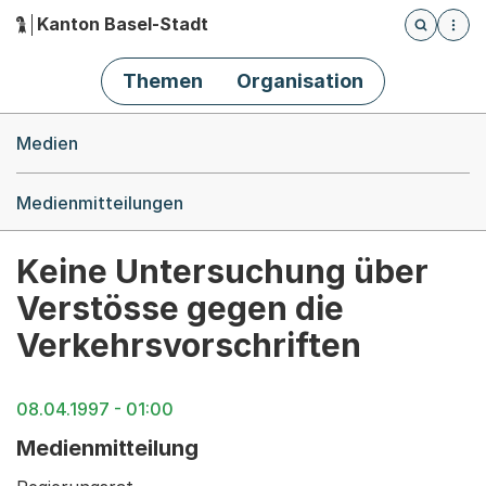
Kanton Basel-Stadt
Öffnet die
(Dieser Link führt zur Startseite)
Hauptnavigation
Themen
Organisation
Breadcrumb-Navigation
Medien
Medienmitteilungen
Keine Untersuchung über
Verstösse gegen die
Verkehrsvorschriften
08.04.1997 - 01:00
Medienmitteilung