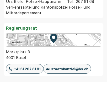
Urs Bleile, Polizei-Hauptmann     Tel.  267 81 68 
Verkehrsabteilung Kantonspolizei Polizei- und 
Regierungsrat
Zur Karte von MapBS.
Externer Link, wird in einem
Marktplatz 9
4001 Basel
+41 61 267 81 81
staatskanzlei@bs.ch