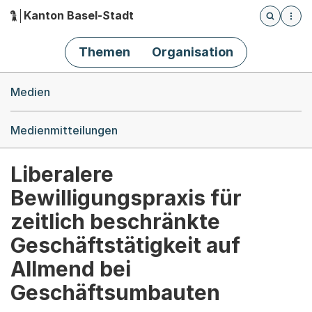
Kanton Basel-Stadt
Öffnet die
(Dieser Link führt zur Startseite)
Hauptnavigation
Themen
Organisation
Breadcrumb-Navigation
Medien
Medienmitteilungen
Liberalere
Bewilligungspraxis für
zeitlich beschränkte
Geschäftstätigkeit auf
Allmend bei
Geschäftsumbauten