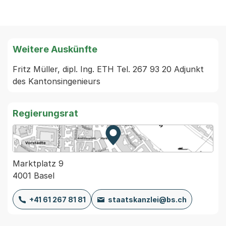
Weitere Auskünfte
Fritz Müller, dipl. Ing. ETH Tel. 267 93 20 Adjunkt 
Regierungsrat
Zur Karte von MapBS.
Externer Link, wird in einem
Marktplatz 9
4001 Basel
+41 61 267 81 81
staatskanzlei@bs.ch