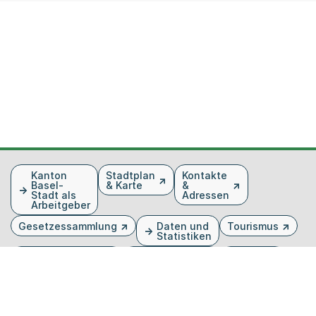
Fusszeile
Kanton
Stadtplan
Kontakte
Basel-
& Karte
&
Stadt als
Adressen
Arbeitgeber
Gesetzessammlung
Daten und
Tourismus
Statistiken
Veranstaltungen
Publikationen
Medien
Kantonsblatt
Bilddatenbank
Organigramm
Gebärdensprache