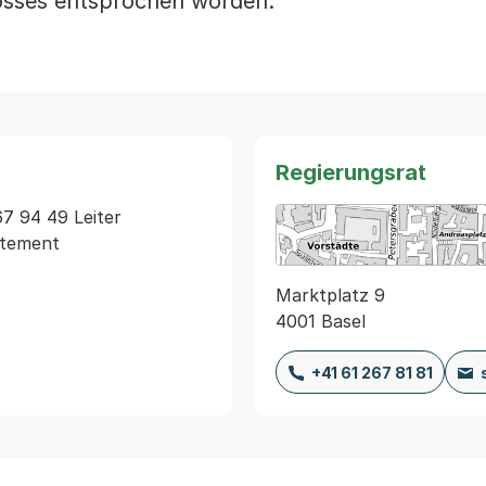
osses entsprochen worden.
Regierungsrat
67 94 49 Leiter 
Marktplatz 9
4001 Basel
+41 61 267 81 81