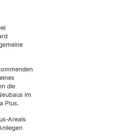
ei
ard
lgemeine
en kommenden
eines
nn die
 Neubaus im
 Plus.
us-Areals
Anliegen