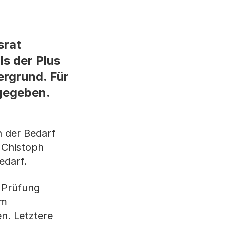
srat
s der Plus
ergrund. Für
 gegeben.
 der Bedarf
 Chistoph
edarf.
n Prüfung
em
n. Letztere