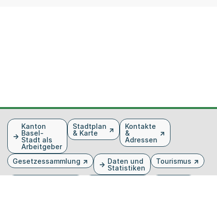
Fusszeile
Kanton
Stadtplan
Kontakte
Basel-
& Karte
&
Stadt als
Adressen
Arbeitgeber
Gesetzessammlung
Daten und
Tourismus
Statistiken
Veranstaltungen
Publikationen
Medien
Kantonsblatt
Bilddatenbank
Organigramm
Gebärdensprache