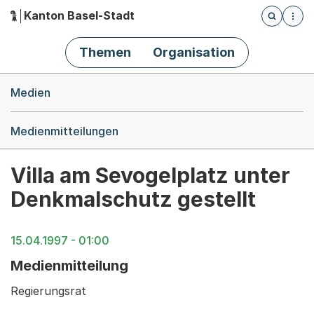
Kanton Basel-Stadt
Öffnet die
(Dieser Link führt zur Startseite)
Hauptnavigation
Themen
Organisation
Breadcrumb-Navigation
Medien
Medienmitteilungen
Villa am Sevogelplatz unter
Denkmalschutz gestellt
15.04.1997 - 01:00
Medienmitteilung
Regierungsrat