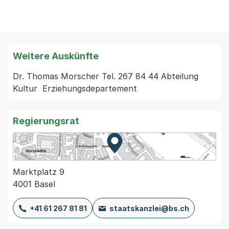
Weitere Auskünfte
Dr. Thomas Morscher Tel. 267 84 44 Abteilung 
Regierungsrat
Zur Karte von MapBS.
Externer Link, wird in einem
Marktplatz 9
4001 Basel
+41 61 267 81 81
staatskanzlei@bs.ch