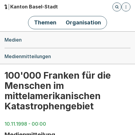
Kanton Basel-Stadt
Öffnet die
(Dieser Link führt zur Startseite)
Hauptnavigation
Themen
Organisation
Breadcrumb-Navigation
Medien
Medienmitteilungen
100'000 Franken für die
Menschen im
mittelamerikanischen
Katastrophengebiet
10.11.1998 - 00:00
Medienmitteilung