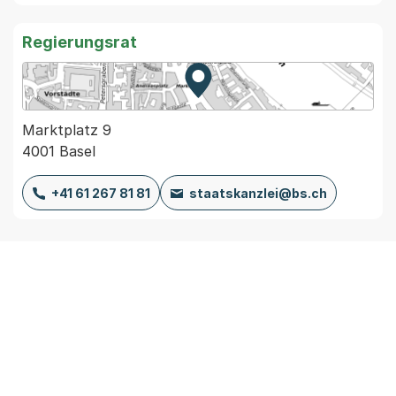
Regierungsrat
Zur Karte von MapBS.
Externer Link, wird in einem
Marktplatz 9
4001 Basel
+41 61 267 81 81
staatskanzlei@bs.ch