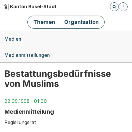
Kanton Basel-Stadt
Öffnet die
(Dieser Link führt zur Startseite)
Hauptnavigation
Themen
Organisation
Breadcrumb-Navigation
Medien
Medienmitteilungen
Bestattungsbedürfnisse
von Muslims
22.09.1998 - 01:00
Medienmitteilung
Regierungsrat