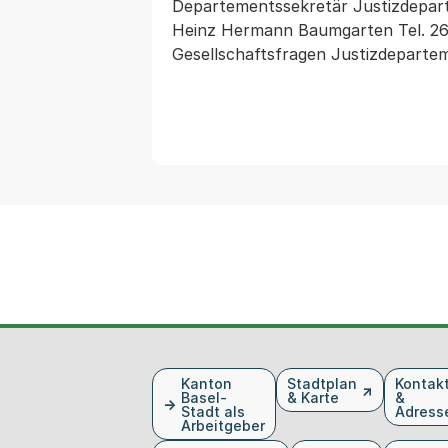
Departementssekretär Justizdepar
Heinz Hermann Baumgarten Tel. 267
Fusszeile
Kanton
Stadtplan
Kontak
Basel-
& Karte
&
Stadt als
Adress
Arbeitgeber