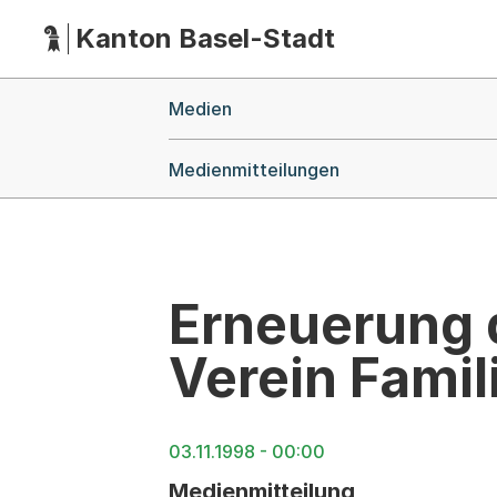
Kanton Basel-Stadt
Hauptnavigation
(Dieser Link führt zur Startseite)
Breadcrumb-Navigation
Medien
Medienmitteilungen
Erneuerung 
Verein Fami
03.11.1998 - 00:00
Medienmitteilung