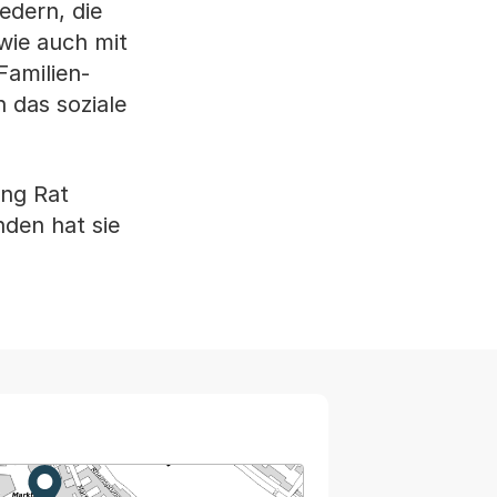
iedern, die
wie auch mit
Familien-
 das soziale
ung Rat
nden hat sie