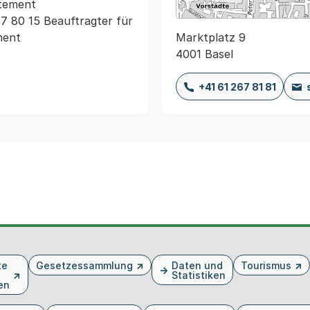
tement

 80 15 Beauftragter für 
Marktplatz 9
4001 Basel
+41 61 267 81 81
te
Gesetzessammlung
Daten und
Tourismus
Statistiken
en