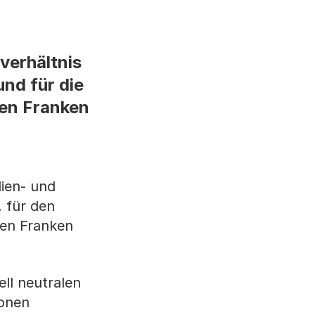
verhältnis
nd für die
nen Franken
lien- und
 für den
nen Franken
ll neutralen
ionen