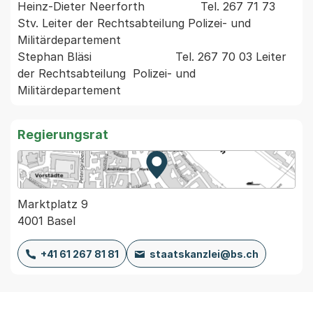
Heinz-Dieter Neerforth                Tel. 267 71 73 
Stv. Leiter der Rechtsabteilung Polizei- und 
Militärdepartement 

Stephan Bläsi                        Tel. 267 70 03 Leiter 
der Rechtsabteilung  Polizei- und 
Regierungsrat
Zur Karte von MapBS.
Externer Link, wird in einem
Marktplatz 9
4001 Basel
+41 61 267 81 81
staatskanzlei@bs.ch