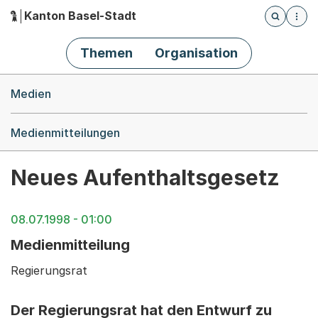
Kanton Basel-Stadt
Öffnet die
(Dieser Link führt zur Startseite)
Hauptnavigation
Themen
Organisation
Breadcrumb-Navigation
Medien
Medienmitteilungen
Neues Aufenthaltsgesetz
08.07.1998 - 01:00
Medienmitteilung
Regierungsrat
Der Regierungsrat hat den Entwurf zu