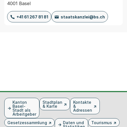
4001 Basel
+41 61 267 81 81
staatskanzlei@bs.ch
Fusszeile
Kanton
Stadtplan
Kontakte
Basel-
& Karte
&
Stadt als
Adressen
Arbeitgeber
Gesetzessammlung
Daten und
Tourismus
Statistiken