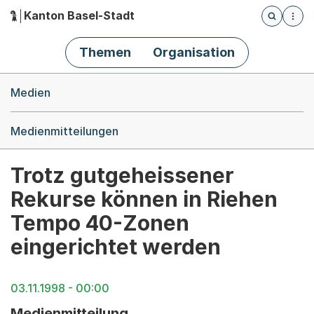
Kanton Basel-Stadt
Öffnet die
(Dieser Link führt zur Startseite)
Hauptnavigation
Themen
Organisation
Breadcrumb-Navigation
Medien
Medienmitteilungen
Trotz gutgeheissener
Rekurse können in Riehen
Tempo 40-Zonen
eingerichtet werden
03.11.1998 - 00:00
Medienmitteilung