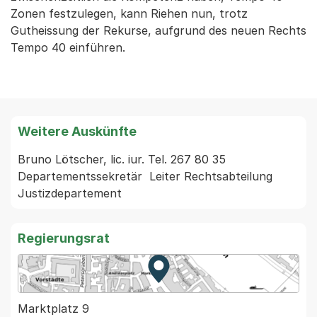
Zonen festzulegen, kann Riehen nun, trotz
Gutheissung der Rekurse, aufgrund des neuen Rechts
Tempo 40 einführen.
Weitere Auskünfte
Bruno Lötscher, lic. iur. Tel. 267 80 35 
Departementssekretär  Leiter Rechtsabteilung 
Regierungsrat
Zur Karte von MapBS.
Externer Link, wird in einem
Marktplatz 9