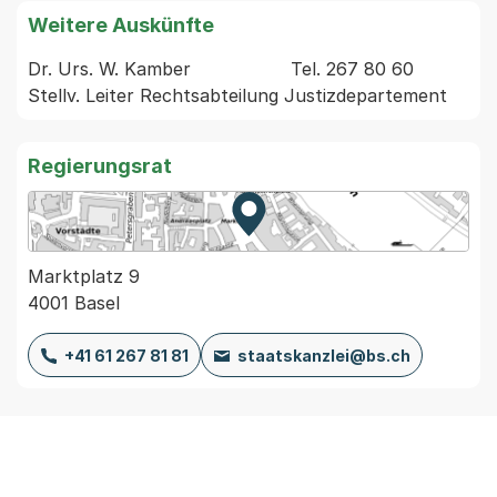
Weitere Auskünfte
Dr. Urs. W. Kamber                  Tel. 267 80 60 
Regierungsrat
Zur Karte von MapBS.
Externer Link, wird in einem
Marktplatz 9
4001 Basel
+41 61 267 81 81
staatskanzlei@bs.ch