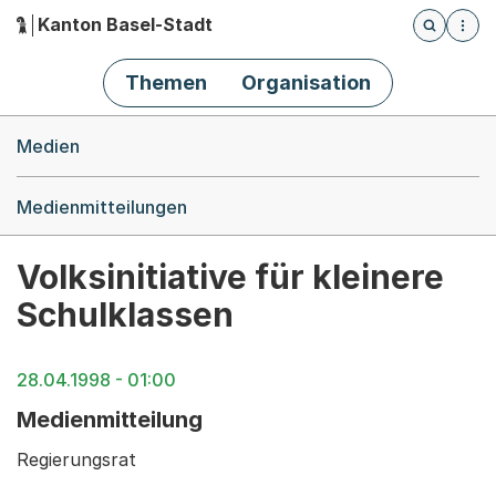
Kanton Basel-Stadt
Öffnet die
(Dieser Link führt zur Startseite)
Hauptnavigation
Themen
Organisation
Breadcrumb-Navigation
Medien
Medienmitteilungen
Volksinitiative für kleinere
Schulklassen
28.04.1998 - 01:00
Medienmitteilung
Regierungsrat