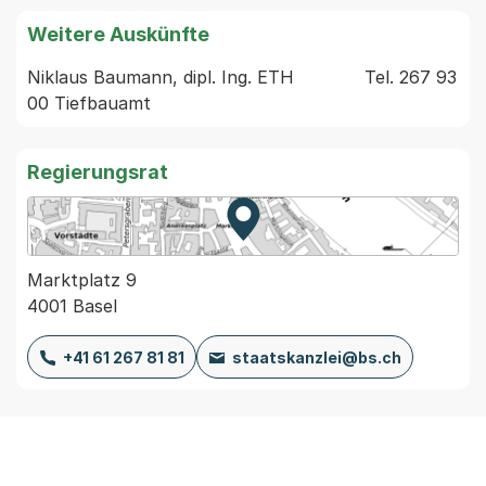
Weitere Auskünfte
Niklaus Baumann, dipl. Ing. ETH             Tel. 267 93 
Regierungsrat
Zur Karte von MapBS.
Externer Link, wird in einem
Marktplatz 9
4001 Basel
+41 61 267 81 81
staatskanzlei@bs.ch