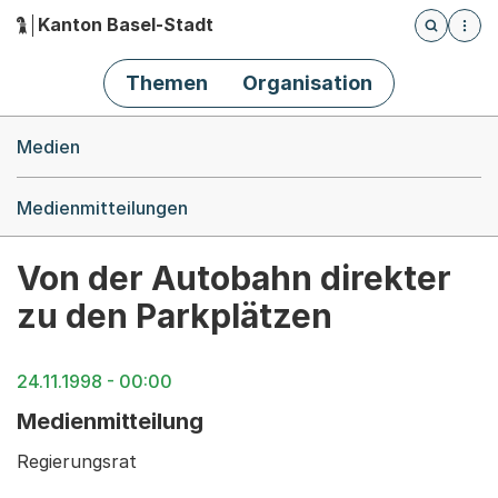
Kanton Basel-Stadt
Öffnet die
(Dieser Link führt zur Startseite)
Hauptnavigation
Themen
Organisation
Breadcrumb-Navigation
Medien
Medienmitteilungen
Von der Autobahn direkter
zu den Parkplätzen
24.11.1998 - 00:00
Medienmitteilung
Regierungsrat