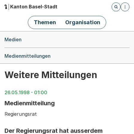
Kanton Basel-Stadt
Öffnet die
(Dieser Link führt zur Startseite)
Hauptnavigation
Themen
Organisation
Breadcrumb-Navigation
Medien
Medienmitteilungen
Weitere Mitteilungen
26.05.1998 - 01:00
Medienmitteilung
Regierungsrat
Der Regierungsrat hat ausserdem