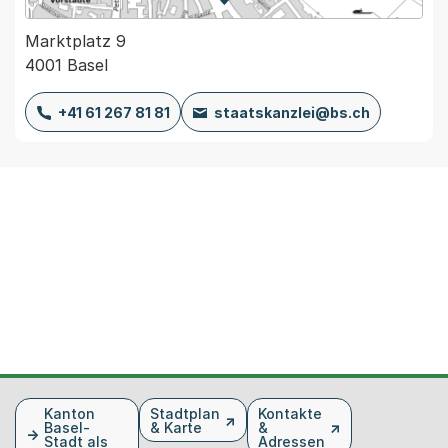
Zur Karte von MapBS.
Externer Link, wird in einem
Marktplatz 9
4001 Basel
+41 61 267 81 81
staatskanzlei@bs.ch
Fusszeile
Kanton
Stadtplan
Kontakte
Basel-
& Karte
&
Stadt als
Adressen