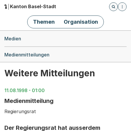
Kanton Basel-Stadt
Öffnet die
(Dieser Link führt zur Startseite)
Hauptnavigation
Themen
Organisation
Breadcrumb-Navigation
Medien
Medienmitteilungen
Weitere Mitteilungen
11.08.1998 - 01:00
Medienmitteilung
Regierungsrat
Der Regierungsrat hat ausserdem