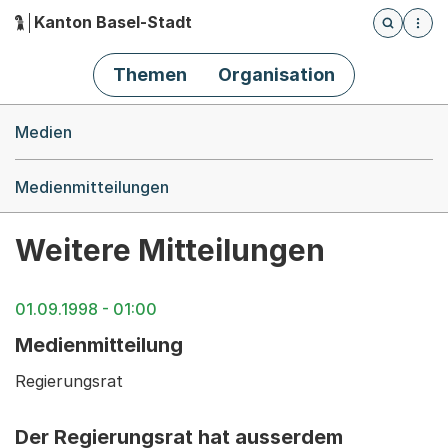
Kanton Basel-Stadt
Öffnet die
(Dieser Link führt zur Startseite)
Hauptnavigation
Themen
Organisation
Breadcrumb-Navigation
Medien
Medienmitteilungen
Weitere Mitteilungen
01.09.1998 - 01:00
Medienmitteilung
Regierungsrat
Der Regierungsrat hat ausserdem