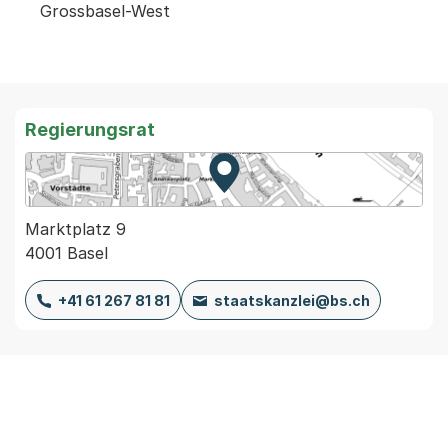
Grossbasel-West
Regierungsrat
Zur Karte von MapBS.
Externer Link, wird in einem
Marktplatz 9
4001 Basel
+41 61 267 81 81
staatskanzlei@bs.ch