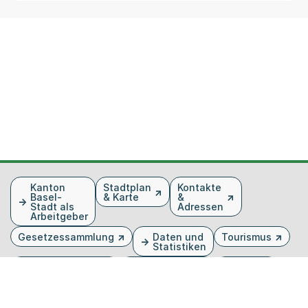
Fusszeile
Kanton
Stadtplan
Kontakte
Basel-
& Karte
&
Stadt als
Adressen
Arbeitgeber
Gesetzessammlung
Daten und
Tourismus
Statistiken
Veranstaltungen
Publikationen
Medien
Kantonsblatt
Bilddatenbank
Organigramm