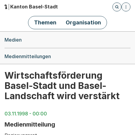
Kanton Basel-Stadt
Öffnet die
(Dieser Link führt zur Startseite)
Hauptnavigation
Themen
Organisation
Breadcrumb-Navigation
Medien
Medienmitteilungen
Wirtschaftsförderung
Basel-Stadt und Basel-
Landschaft wird verstärkt
03.11.1998 - 00:00
Medienmitteilung