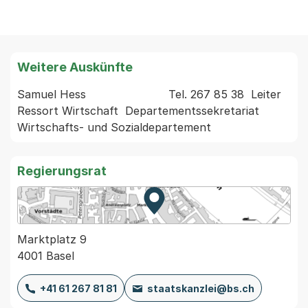
Weitere Auskünfte
Samuel Hess                        Tel. 267 85 38  Leiter 
Ressort Wirtschaft  Departementssekretariat 
Regierungsrat
Zur Karte von MapBS.
Externer Link, wird in einem
Marktplatz 9
4001 Basel
+41 61 267 81 81
staatskanzlei@bs.ch