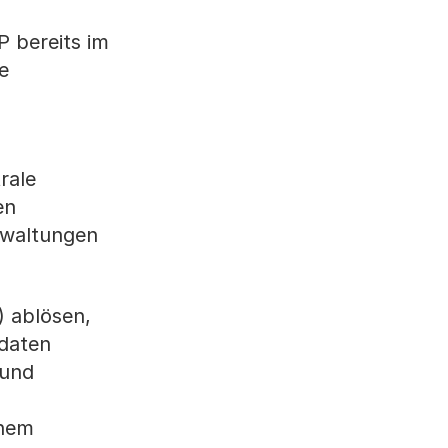
P bereits im
e
rale
en
erwaltungen
) ablösen,
ndaten
 und
d
ohem