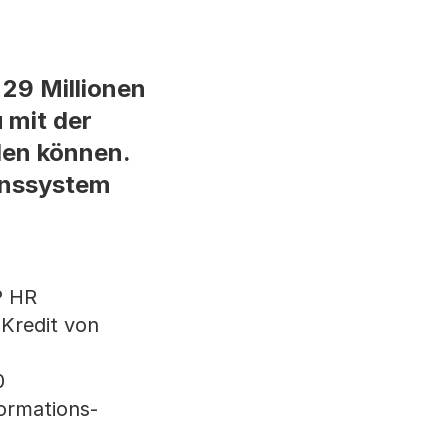
29 Millionen
 mit der
den können.
ionssystem
P HR
Kredit von
0
ormations-