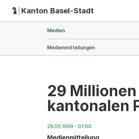
Kanton Basel-Stadt
Hauptnavigation
(Dieser Link führt zur Startseite)
Breadcrumb-Navigation
Medien
Medienmitteilungen
29 Millionen
kantonalen 
26.05.1999 - 01:00
Medienmitteilung