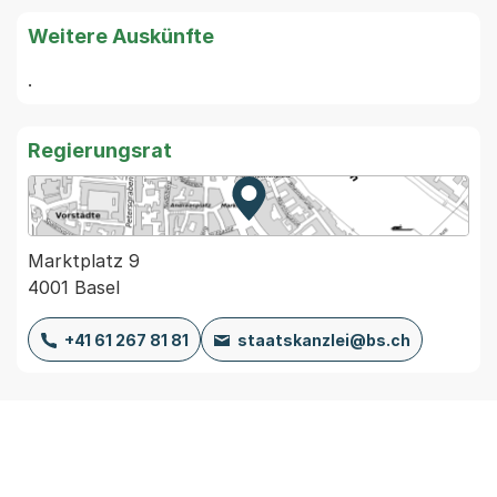
Weitere Auskünfte
. 
Regierungsrat
Zur Karte von MapBS.
Externer Link, wird in einem
Marktplatz 9
4001 Basel
+41 61 267 81 81
staatskanzlei@bs.ch