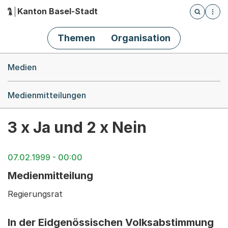
Kanton Basel-Stadt
Öffnet die
(Dieser Link führt zur Startseite)
Hauptnavigation
Themen
Organisation
Breadcrumb-Navigation
Medien
Medienmitteilungen
3 x Ja und 2 x Nein
07.02.1999 - 00:00
Medienmitteilung
Regierungsrat
In der Eidgenössischen Volksabstimmung