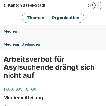
Kanton Basel-Stadt
Öffnet die
(Dieser Link führt zur Startseite)
Hauptnavigation
Themen
Organisation
Breadcrumb-Navigation
Medien
Medienmitteilungen
Arbeitsverbot für
Asylsuchende drängt sich
nicht auf
17.08.1999 - 01:00
Medienmitteilung