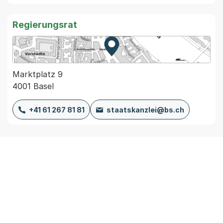
Regierungsrat
Zur Karte von MapBS.
Externer Link, wird in einem
Marktplatz 9
4001 Basel
+41 61 267 81 81
staatskanzlei@bs.ch