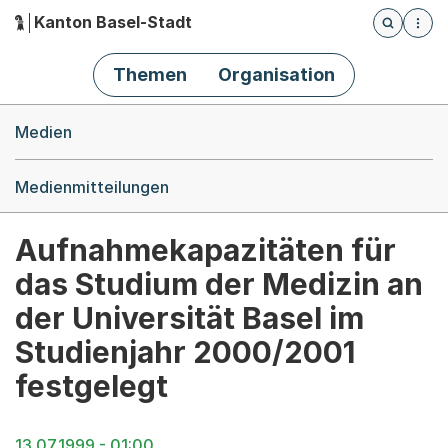
Kanton Basel-Stadt
Öffnet die
(Dieser Link führt zur Startseite)
Hauptnavigation
Themen
Organisation
Breadcrumb-Navigation
Medien
Medienmitteilungen
Aufnahmekapazitäten für
das Studium der Medizin an
der Universität Basel im
Studienjahr 2000/2001
festgelegt
13.07.1999 - 01:00