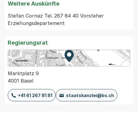
Weitere Auskünfte
Stefan Cornaz Tel. 267 84 40 Vorsteher 
Regierungsrat
Zur Karte von MapBS.
Externer Link, wird in einem
Marktplatz 9
4001 Basel
+41 61 267 81 81
staatskanzlei@bs.ch