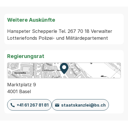
Weitere Auskünfte
Hanspeter Schepperle Tel. 267 70 18 Verwalter 
Regierungsrat
Zur Karte von MapBS.
Externer Link, wird in einem
Marktplatz 9
4001 Basel
+41 61 267 81 81
staatskanzlei@bs.ch