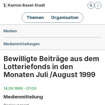
Kanton Basel-Stadt
Öffnet die
(Dieser Link führt zur Startseite)
Hauptnavigation
Themen
Organisation
Breadcrumb-Navigation
Medien
Medienmitteilungen
Bewilligte Beiträge aus dem
Lotteriefonds in den
Monaten Juli /August 1999
14.09.1999 - 01:00
Medienmitteilung