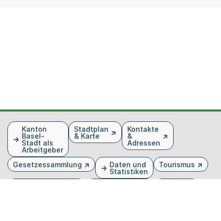
Fusszeile
Kanton
Stadtplan
Kontakte
Basel-
& Karte
&
Stadt als
Adressen
Arbeitgeber
Gesetzessammlung
Daten und
Tourismus
Statistiken
Veranstaltungen
Publikationen
Medien
Kantonsblatt
Bilddatenbank
Organigramm
Gebärdensprache