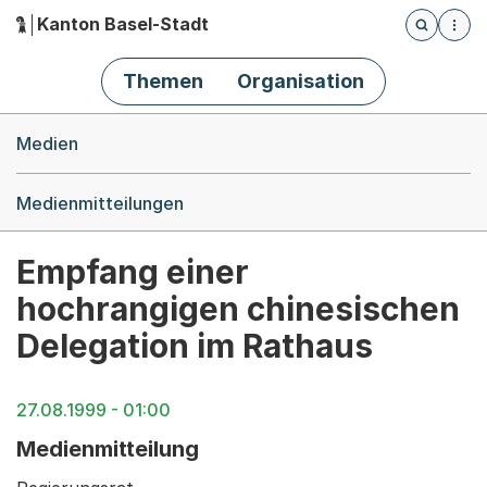
Kanton Basel-Stadt
Öffnet die
(Dieser Link führt zur Startseite)
Hauptnavigation
Themen
Organisation
Breadcrumb-Navigation
Medien
Medienmitteilungen
Empfang einer
hochrangigen chinesischen
Delegation im Rathaus
27.08.1999 - 01:00
Medienmitteilung