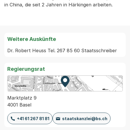
in China, die seit 2 Jahren in Härkingen arbeiten.
Weitere Auskünfte
Regierungsrat
Zur Karte von MapBS.
Externer Link, wird in einem
Marktplatz 9
4001 Basel
+41 61 267 81 81
staatskanzlei@bs.ch