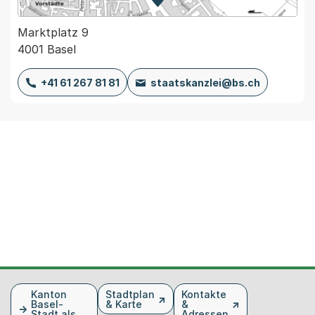
Zur Karte von MapBS.
Externer Link, wird in einem
Marktplatz 9
4001 Basel
+41 61 267 81 81
staatskanzlei@bs.ch
Fusszeile
Kanton
Stadtplan
Kontakte
Basel-
& Karte
&
Stadt als
Adressen