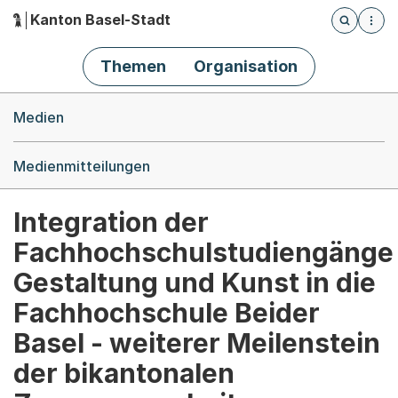
Kanton Basel-Stadt
Öffnet die
(Dieser Link führt zur Startseite)
Hauptnavigation
Themen
Organisation
Breadcrumb-Navigation
Medien
Medienmitteilungen
Integration der
Fachhochschulstudiengänge
Gestaltung und Kunst in die
Fachhochschule Beider
Basel - weiterer Meilenstein
der bikantonalen