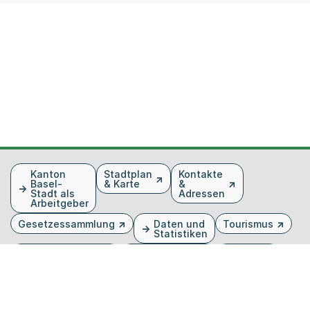
Fusszeile
Kanton
Stadtplan
Kontakte
Basel-
& Karte
&
Stadt als
Adressen
Arbeitgeber
Gesetzessammlung
Daten und
Tourismus
Statistiken
Veranstaltungen
Publikationen
Medien
Kantonsblatt
Bilddatenbank
Organigramm
Gebärdensprache