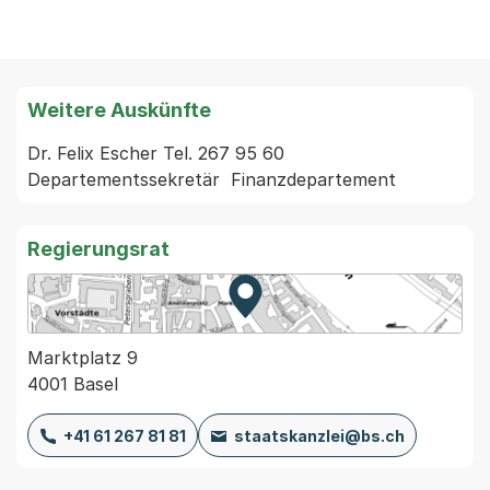
Weitere Auskünfte
Dr. Felix Escher Tel. 267 95 60 
Regierungsrat
Zur Karte von MapBS.
Externer Link, wird in einem
Marktplatz 9
4001 Basel
+41 61 267 81 81
staatskanzlei@bs.ch