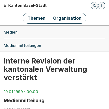
Kanton Basel-Stadt
Öffnet die
(Dieser Link führt zur Startseite)
Hauptnavigation
Themen
Organisation
Breadcrumb-Navigation
Medien
Medienmitteilungen
Interne Revision der
kantonalen Verwaltung
verstärkt
19.01.1999 - 00:00
Medienmitteilung