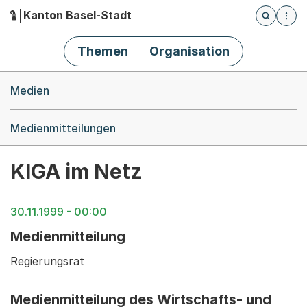
Kanton Basel-Stadt
Öffnet die
(Dieser Link führt zur Startseite)
Hauptnavigation
Themen
Organisation
Breadcrumb-Navigation
Medien
Medienmitteilungen
KIGA im Netz
30.11.1999 - 00:00
Medienmitteilung
Regierungsrat
Medienmitteilung des Wirtschafts- und