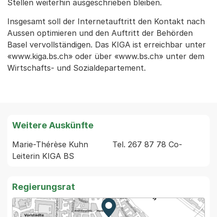
Stellen weiterhin ausgeschrieben bleiben.
Insgesamt soll der Internetauftritt den Kontakt nach
Aussen optimieren und den Auftritt der Behörden
Basel vervollständigen. Das KIGA ist erreichbar unter
«www.kiga.bs.ch» oder über «www.bs.ch» unter dem
Wirtschafts- und Sozialdepartement.
Weitere Auskünfte
Marie-Thérèse Kuhn          Tel. 267 87 78 Co-
Regierungsrat
Zur Karte von MapBS.
Externer Link, wird in einem