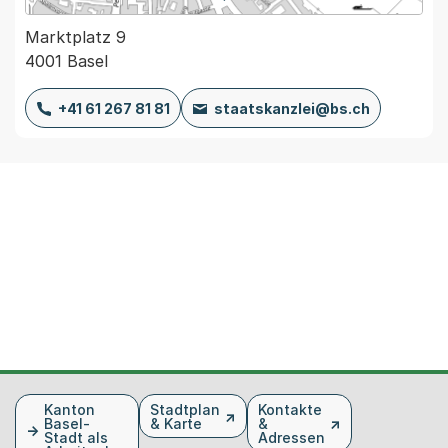
Marktplatz 9
4001 Basel
+41 61 267 81 81
staatskanzlei@bs.ch
Fusszeile
Kanton
Stadtplan
Kontakte
Basel-
& Karte
&
Stadt als
Adressen