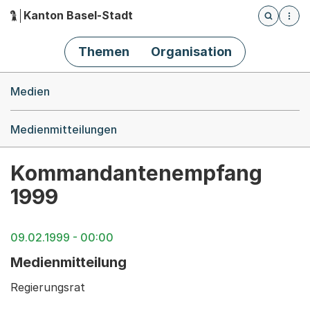
Kanton Basel-Stadt
Öffnet die
(Dieser Link führt zur Startseite)
Hauptnavigation
Themen
Organisation
Breadcrumb-Navigation
Medien
Medienmitteilungen
Kommandantenempfang
1999
09.02.1999 - 00:00
Medienmitteilung
Regierungsrat