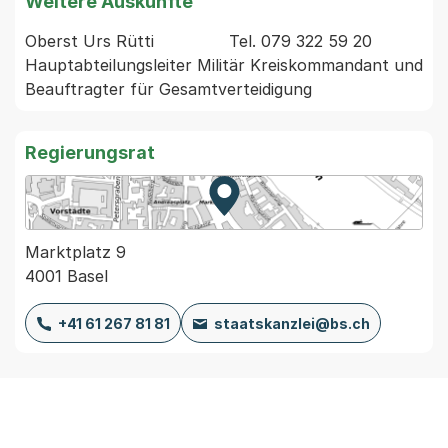
Weitere Auskünfte
Oberst Urs Rütti               Tel. 079 322 59 20 
Hauptabteilungsleiter Militär Kreiskommandant und 
Regierungsrat
Zur Karte von MapBS.
Externer Link, wird in einem
Marktplatz 9
4001 Basel
+41 61 267 81 81
staatskanzlei@bs.ch