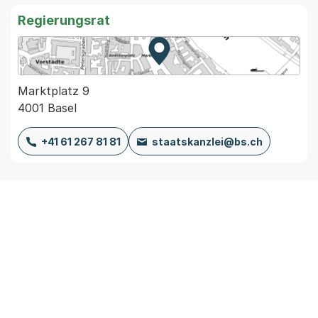
Regierungsrat
Zur Karte von MapBS.
Externer Link, wird in einem
Marktplatz 9
4001 Basel
+41 61 267 81 81
staatskanzlei@bs.ch