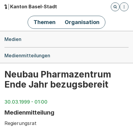
Kanton Basel-Stadt
Öffnet die
(Dieser Link führt zur Startseite)
Hauptnavigation
Themen
Organisation
Breadcrumb-Navigation
Medien
Medienmitteilungen
Neubau Pharmazentrum
Ende Jahr bezugsbereit
30.03.1999 - 01:00
Medienmitteilung
Regierungsrat