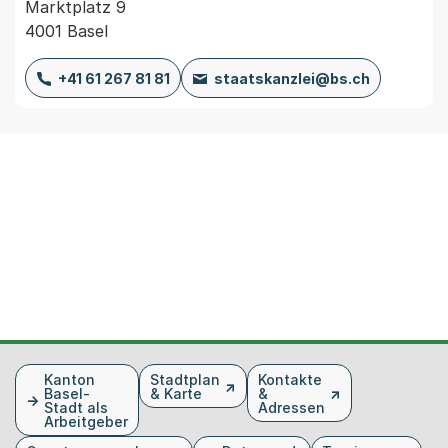
Marktplatz 9
4001 Basel
+41 61 267 81 81
staatskanzlei@bs.ch
Fusszeile
Kanton
Stadtplan
Kontakte
Basel-
& Karte
&
Stadt als
Adressen
Arbeitgeber