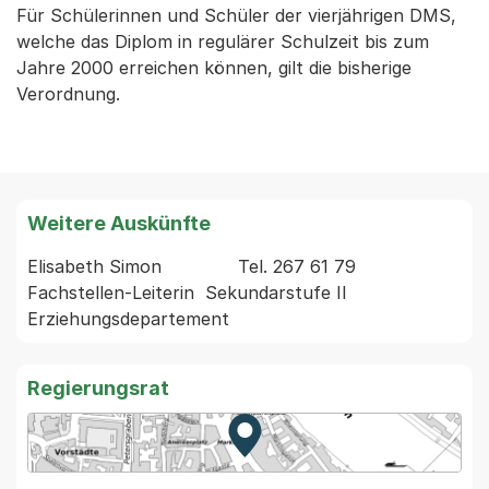
Für Schülerinnen und Schüler der vierjährigen DMS,
welche das Diplom in regulärer Schulzeit bis zum
Jahre 2000 erreichen können, gilt die bisherige
Verordnung.
Weitere Auskünfte
Elisabeth Simon              Tel. 267 61 79 
Fachstellen-Leiterin  Sekundarstufe II  
Regierungsrat
Zur Karte von MapBS.
Externer Link, wird in einem