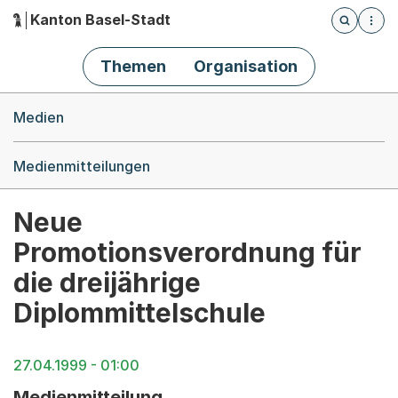
Kanton Basel-Stadt
Öffnet die
(Dieser Link führt zur Startseite)
Hauptnavigation
Themen
Organisation
Breadcrumb-Navigation
Medien
Medienmitteilungen
Neue
Promotionsverordnung für
die dreijährige
Diplommittelschule
27.04.1999 - 01:00
Medienmitteilung