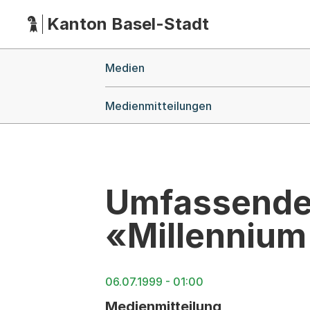
Kanton Basel-Stadt
Hauptnavigation
(Dieser Link führt zur Startseite)
Breadcrumb-Navigation
Medien
Medienmitteilungen
Umfassende 
«Millennium
06.07.1999 - 01:00
Medienmitteilung