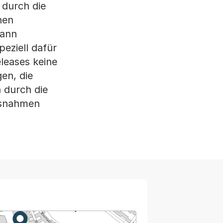
 durch die
nen
kann
eziell dafür
leases keine
en, die
 durch die
assnahmen