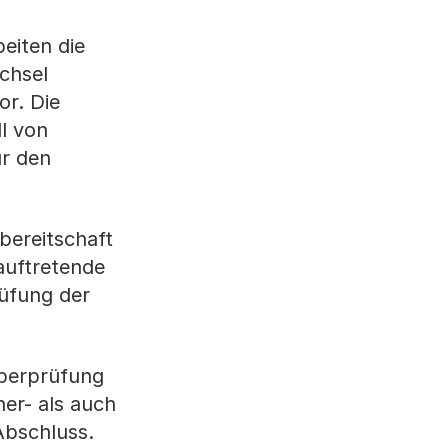
eiten die
chsel
or. Die
l von
ür den
bereitschaft
 auftretende
rüfung der
 Überprüfung
er- als auch
Abschluss.