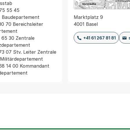
sstab

 275 55 45 
Marktplatz 9
B Baudepartement

4001 Basel
 30 70 Bereichsleiter 
rtement

7 65 30 Zentrale 
+41 61 267 81 81
partement                 

7 73 07 Stv. Leiter Zentrale 
Militärdepartement 

el. 268 14 00 Kommandant 