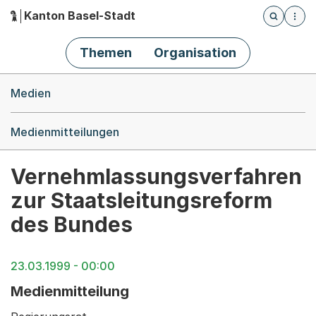
Kanton Basel-Stadt
Öffnet die
(Dieser Link führt zur Startseite)
Hauptnavigation
Themen
Organisation
Breadcrumb-Navigation
Medien
Medienmitteilungen
Vernehmlassungsverfahren
zur Staatsleitungsreform
des Bundes
23.03.1999 - 00:00
Medienmitteilung