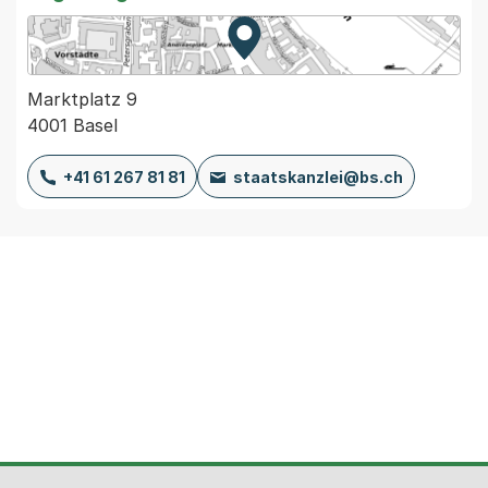
Zur Karte von MapBS.
Externer Link, wird in einem
Marktplatz 9
4001 Basel
+41 61 267 81 81
staatskanzlei@bs.ch