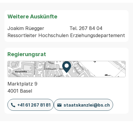
Weitere Auskünfte
Joakim Rüegger                 Tel. 267 84 04 
Regierungsrat
Zur Karte von MapBS.
Externer Link, wird in einem
Marktplatz 9
4001 Basel
+41 61 267 81 81
staatskanzlei@bs.ch