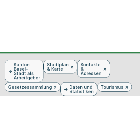
Fusszeile
Kanton
Stadtplan
Kontakte
Basel-
& Karte
&
Stadt als
Adressen
Arbeitgeber
Gesetzessammlung
Daten und
Tourismus
Statistiken
Veranstaltungen
Publikationen
Medien
Kantonsblatt
Bilddatenbank
Organigramm
Gebärdensprache
Externer Link, wird in einem neuen Tab oder Fenster 
Externer Link, wird in einem neuen Tab oder Fe
Externer Link, wird in einem neuen Tab od
Externer Link, wird in einem neuen Tab 
Externer Link, wird in einem neuen 
Twitter
Facebook
Instagram
Youtube
Linkedin
Startseite
Datenschutz
Impressum
Barrierefreiheit