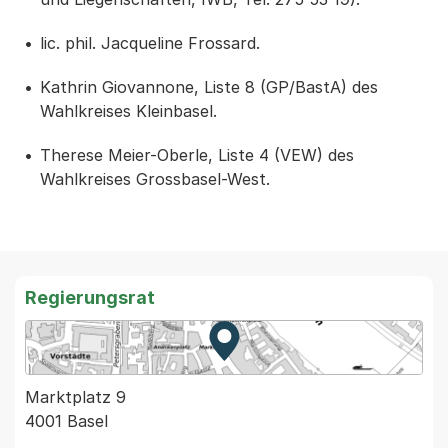
lic. phil. Jacqueline Frossard.
Kathrin Giovannone, Liste 8 (GP/BastA) des
Wahlkreises Kleinbasel.
Therese Meier-Oberle, Liste 4 (VEW) des
Wahlkreises Grossbasel-West.
Regierungsrat
Zur Karte von MapBS.
Externer Link, wird in einem
Marktplatz 9
4001 Basel