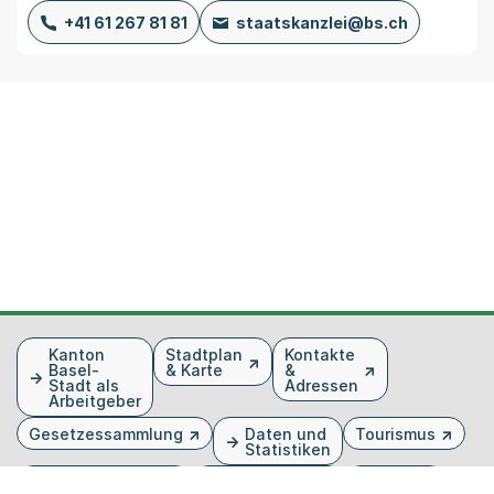
+41 61 267 81 81
staatskanzlei@bs.ch
Fusszeile
Kanton
Stadtplan
Kontakte
Basel-
& Karte
&
Stadt als
Adressen
Arbeitgeber
Gesetzessammlung
Daten und
Tourismus
Statistiken
Veranstaltungen
Publikationen
Medien