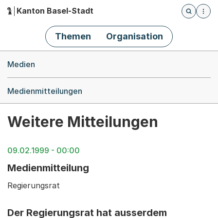
Kanton Basel-Stadt
Öffnet die
(Dieser Link führt zur Startseite)
Hauptnavigation
Themen
Organisation
Breadcrumb-Navigation
Medien
Medienmitteilungen
Weitere Mitteilungen
09.02.1999 - 00:00
Medienmitteilung
Regierungsrat
Der Regierungsrat hat ausserdem