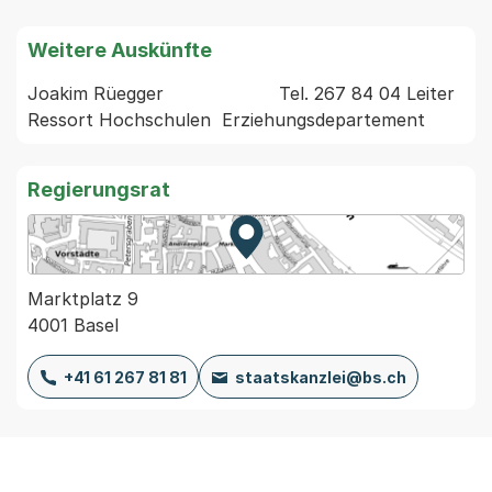
Weitere Auskünfte
Joakim Rüegger                     Tel. 267 84 04 Leiter 
Regierungsrat
Zur Karte von MapBS.
Externer Link, wird in einem
Marktplatz 9
4001 Basel
+41 61 267 81 81
staatskanzlei@bs.ch