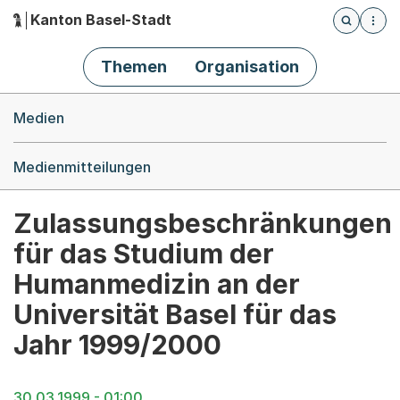
Kanton Basel-Stadt
Öffnet die
(Dieser Link führt zur Startseite)
Hauptnavigation
Themen
Organisation
Breadcrumb-Navigation
Medien
Medienmitteilungen
Zulassungsbeschränkungen
für das Studium der
Humanmedizin an der
Universität Basel für das
Jahr 1999/2000
30.03.1999 - 01:00