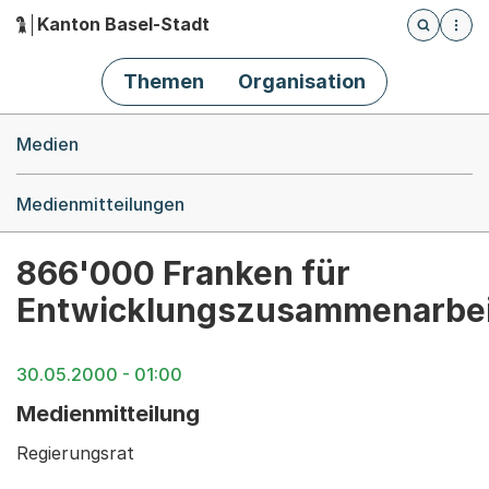
Kanton Basel-Stadt
Öffnet die
(Dieser Link führt zur Startseite)
Hauptnavigation
Themen
Organisation
Breadcrumb-Navigation
Medien
Medienmitteilungen
866'000 Franken für
Entwicklungszusammenarbei
30.05.2000 - 01:00
Medienmitteilung
Regierungsrat