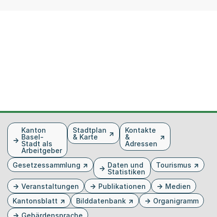
Fusszeile
Kanton
Stadtplan
Kontakte
Basel-
& Karte
&
Stadt als
Adressen
Arbeitgeber
Gesetzessammlung
Daten und
Tourismus
Statistiken
Veranstaltungen
Publikationen
Medien
Kantonsblatt
Bilddatenbank
Organigramm
Gebärdensprache