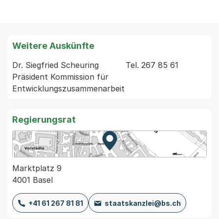
Weitere Auskünfte
Dr. Siegfried Scheuring           Tel. 267 85 61 
Präsident Kommission für 
Regierungsrat
Zur Karte von MapBS.
Externer Link, wird in einem
Marktplatz 9
4001 Basel
+41 61 267 81 81
staatskanzlei@bs.ch