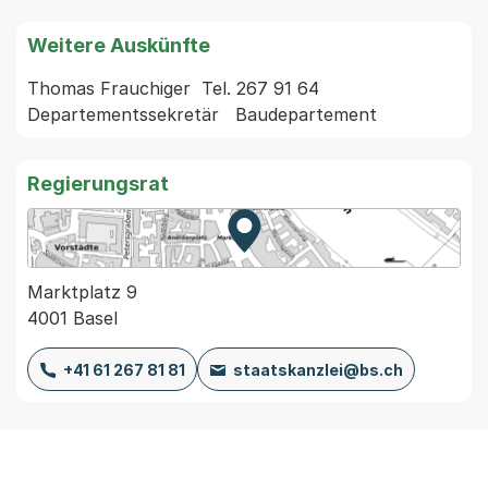
Weitere Auskünfte
Thomas Frauchiger  Tel. 267 91 64 
Regierungsrat
Zur Karte von MapBS.
Externer Link, wird in einem
Marktplatz 9
4001 Basel
+41 61 267 81 81
staatskanzlei@bs.ch