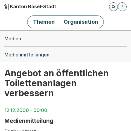
Kanton Basel-Stadt
Öffnet die
(Dieser Link führt zur Startseite)
Hauptnavigation
Themen
Organisation
Breadcrumb-Navigation
Medien
Medienmitteilungen
Angebot an öffentlichen
Toilettenanlagen
verbessern
12.12.2000 - 00:00
Medienmitteilung